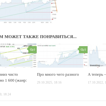
М МОЖЕТ ТАКЖЕ ПОНРАВИТЬСЯ...
0
0
вниз чисто
Про много чего разного
А теперь –
но 1 600 (жанр:
29.10.2025, 18:16
17.10.2022, 
0, 18:24