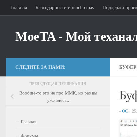
Главная
Благодарности и mucho mas
Поддержи прое
Перейти к содержимому
MoeTA - Мой техана
СЛЕДИТЕ ЗА НАМИ:
БУФЕР
ПРЕДЫДУЩАЯ ПУБЛИКАЦИЯ
Бу
Вообще-то это не про ММК, но раз вы
уже здесь..
-
OC
·
25
Главная
Форумы