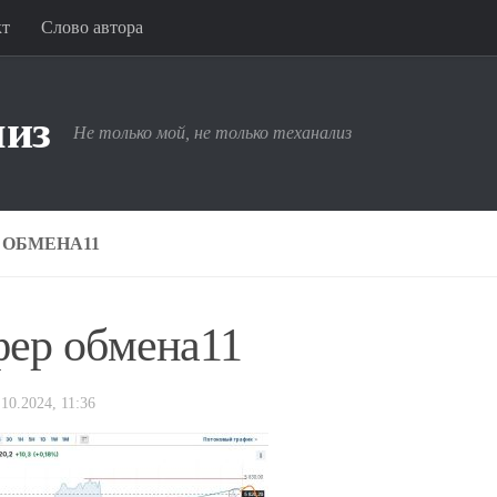
кт
Слово автора
лиз
Не только мой, не только теханализ
 ОБМЕНА11
фер обмена11
.10.2024, 11:36