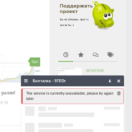
0
ВЕЧЕРНИЕ
ЗАМЕТКИ
Болталка - 97EDr
Конфуз
06.08.2026, 18:04
 ралли!
The service is currently unavailable, please try again 
later.
18:39
ХРОНИКА
ПРОИСШЕСТВИЙ
Снова про
Татнефть
06.08.2026, 12:14