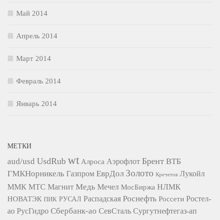
Май 2014
Апрель 2014
Март 2014
Февраль 2014
Январь 2014
МЕТКИ
wt
UsdRub
Брент
aud/usd
ВТБ
Алроса
Аэрофлот
Золото
ГМКНорникель
ЕврДол
Газпром
Лукойл
Кречетов
Медь
ММК
МТС
Магнит
Мечел
НЛМК
МосБиржа
Роснефть
НОВАТЭК
Распадская
Ростел-
РУСАЛ
Россети
ПИК
Сбербанк-ао
СевСталь
ао
РусГидро
Сургутнефтегаз-ап