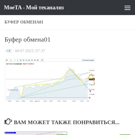
MoeTA - Мой теханализ
Перейти к содержимому
БУФЕР ОБМЕНА01
Буфер обмена01
-
OC
·
08.07.2025, 07:37
ВАМ МОЖЕТ ТАКЖЕ ПОНРАВИТЬСЯ...