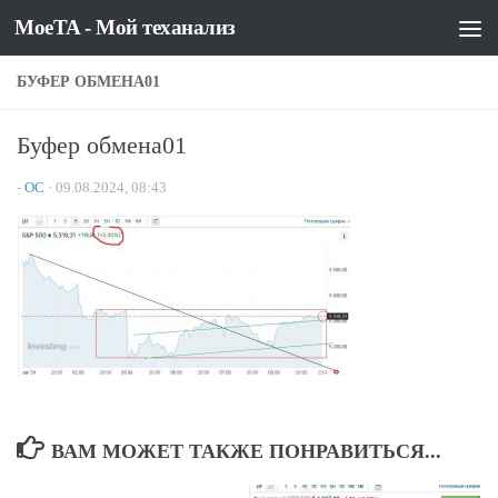
MoeTA - Мой теханализ
Перейти к содержимому
БУФЕР ОБМЕНА01
Буфер обмена01
-
OC
·
09.08.2024, 08:43
ВАМ МОЖЕТ ТАКЖЕ ПОНРАВИТЬСЯ...