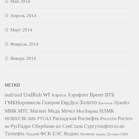
Май 2014
Апрель 2014
Март 2014
Февраль 2014
Январь 2014
МЕТКИ
wt
UsdRub
Брент
aud/usd
ВТБ
Алроса
Аэрофлот
Золото
ГМКНорникель
ЕврДол
Газпром
Лукойл
Кречетов
Медь
ММК
МТС
Магнит
Мечел
НЛМК
МосБиржа
Роснефть
НОВАТЭК
Распадская
Ростел-
РУСАЛ
Россети
ПИК
Сбербанк-ао
СевСталь
ао
РусГидро
Сургутнефтегаз-ап
Татнефть
ФСК ЕЭС
Яндекс
биткоин
Уркалий
индекс Доллара США