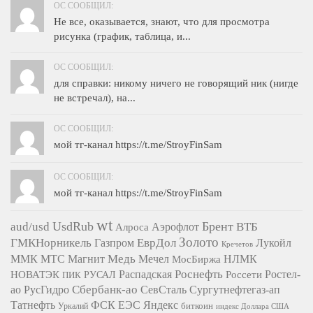
OC СООБЩИЛ:
Не все, оказывается, знают, что для просмотра
рисунка (график, таблица, и...
OC СООБЩИЛ:
для справки: никому ничего не говорящий ник (нигде
не встречал), на...
OC СООБЩИЛ:
мой тг-канал https://t.me/StroyFinSam
OC СООБЩИЛ:
мой тг-канал https://t.me/StroyFinSam
wt
UsdRub
Брент
aud/usd
ВТБ
Алроса
Аэрофлот
Золото
ГМКНорникель
ЕврДол
Газпром
Лукойл
Кречетов
Медь
ММК
МТС
Магнит
Мечел
НЛМК
МосБиржа
Роснефть
НОВАТЭК
Распадская
Ростел-
РУСАЛ
Россети
ПИК
Сбербанк-ао
СевСталь
ао
РусГидро
Сургутнефтегаз-ап
Татнефть
ФСК ЕЭС
Яндекс
биткоин
Уркалий
индекс Доллара США