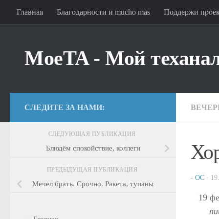
Главная
Благодарности и mucho mas
Поддержи прое
Перейти к содержимому
MoeTA - Мой техана
СЛЕДИТЕ ЗА НАМИ:
ВЕЧЕР
СЛЕДУЮЩАЯ ПУБЛИКАЦИЯ
Хор
Блюдём спокойствие, коллеги
ПРЕДЫДУЩАЯ ПУБЛИКАЦИЯ
-
OC
·
19
Мечел брать. Срочно. Ракета, тупаны
19 ф
пи
Главная