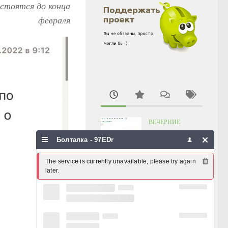
остоятся до конца
февраля
ВЕЧЕРНИЕ
ЗАМЕТКИ
Болталка - 97EDr
Четверг уже
чернеется
The service is currently unavailable, please try again 
05.08.2026, 18:51
later.
ХРОНИКА
ПРОИСШЕСТВИЙ
Хочу проблем,
люблю Алросу