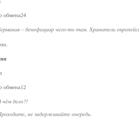
а
Германия – бенефициар чего-то там. Хранитель европейс
охо.
ния
з
В чём дело?!
Проходите, не задерживайте очередь.