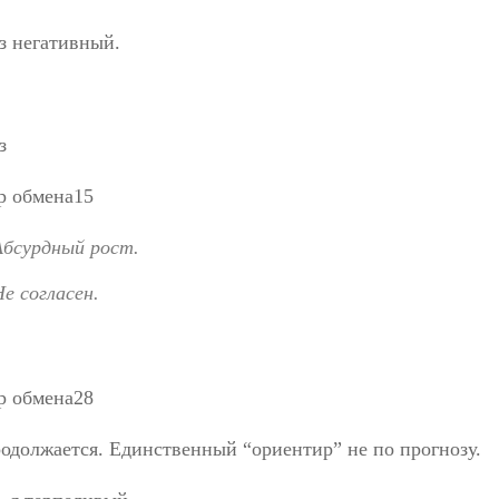
з негативный.
з
Абсурдный рост.
Не согласен.
родолжается. Единственный “ориентир” не по прогнозу.