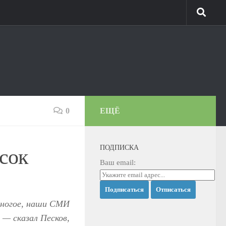
0
ЕЩЁ
ПОДПИСКА
сок
Ваш email:
ногое, наши СМИ
— сказал Песков,