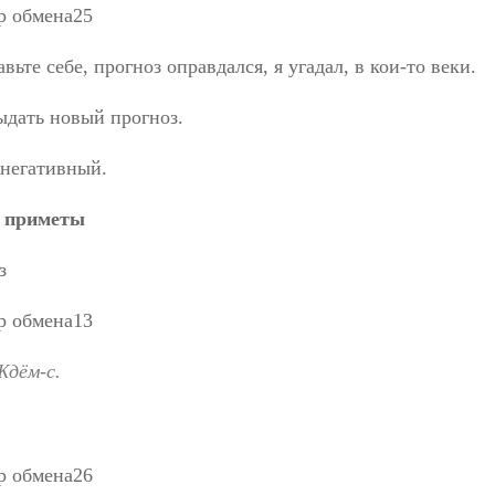
вьте себе, прогноз оправдался, я угадал, в кои-то веки.
ыдать новый прогноз.
 негативный.
к
приметы
з
Ждём-с.