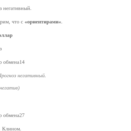
з негативный.
рим, что с
«ориентирами«
.
оллар
з
Прогноз негативный.
негатив
)
. Клином.