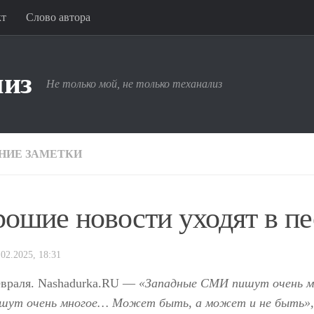
кт
Слово автора
лиз
Не только мой, не только теханализ
НИЕ ЗАМЕТКИ
ошие новости уходят в пе
.02.2025, 18:31
евраля. Nashadurka.RU —
«Западные СМИ пишут очень м
шут очень многое… Может быть, а может и не быть», 