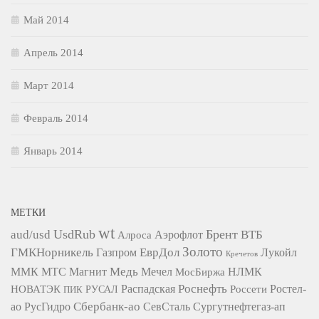
Май 2014
Апрель 2014
Март 2014
Февраль 2014
Январь 2014
МЕТКИ
wt
UsdRub
Брент
aud/usd
ВТБ
Алроса
Аэрофлот
Золото
ГМКНорникель
ЕврДол
Газпром
Лукойл
Кречетов
Медь
ММК
МТС
Магнит
Мечел
НЛМК
МосБиржа
Роснефть
НОВАТЭК
Распадская
Ростел-
РУСАЛ
Россети
ПИК
Сбербанк-ао
СевСталь
ао
РусГидро
Сургутнефтегаз-ап