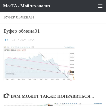
MoeTA - Мой теханализ
Перейти к содержимому
БУФЕР ОБМЕНА01
Буфер обмена01
-
OC
·
25.02.2025, 08:20
ВАМ МОЖЕТ ТАКЖЕ ПОНРАВИТЬСЯ...