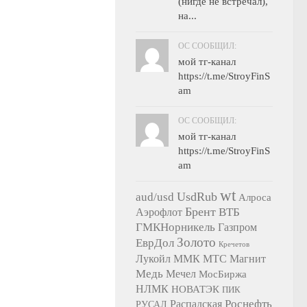
(нигде не встречал),
на...
OC СООБЩИЛ:
мой тг-канал
https://t.me/StroyFinS
am
OC СООБЩИЛ:
мой тг-канал
https://t.me/StroyFinS
am
wt
UsdRub
aud/usd
Алроса
Брент
ВТБ
Аэрофлот
ГМКНорникель
Газпром
Золото
ЕврДол
Кречетов
Лукойл
ММК
МТС
Магнит
Медь
Мечел
МосБиржа
НЛМК
НОВАТЭК
ПИК
Роснефть
Распадская
РУСАЛ