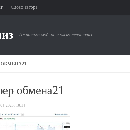
кт
Слово автора
лиз
Не только мой, не только теханализ
 ОБМЕНА21
фер обмена21
.04.2025, 18:14