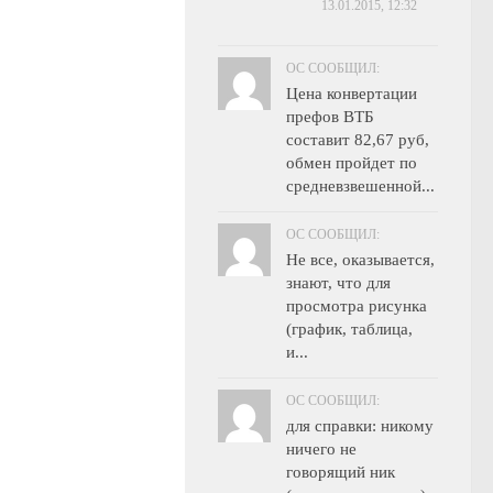
13.01.2015, 12:32
OC СООБЩИЛ:
Цена конвертации
префов ВТБ
составит 82,67 руб,
обмен пройдет по
средневзвешенной...
OC СООБЩИЛ:
Не все, оказывается,
знают, что для
просмотра рисунка
(график, таблица,
и...
OC СООБЩИЛ:
для справки: никому
ничего не
говорящий ник