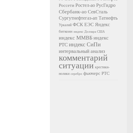
Ростел-ао
РусГидро
Россети
Сбербанк-ао
СевСталь
Сургутнефтегаз-ап
Татнефть
ФСК ЕЭС
Яндекс
Уркалий
биткоин
индекс Доллара США
индекс ММВБ
индекс
индекс СиПи
РТС
интервальный анализ
комментарий
ситуации
крестики-
фьючерс РТС
нолики
серебро