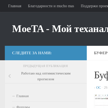
Главная
Благодарности и mucho mas
Поддержи прое
Перейти к содержимому
MoeTA - Мой техана
СЛЕДИТЕ ЗА НАМИ:
БУФЕР
ПРЕДЫДУЩАЯ ПУБЛИКАЦИЯ
Бу
Работаю над оптимистическим
прогнозом
-
OC
·
29
Главная
Форумы