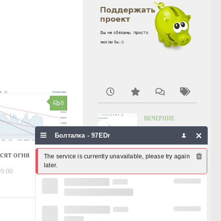
0
ВЕЧЕРНИЕ
ЗАМЕТКИ
Болталка - 97EDr
Конфуз
06.08.2026, 18:04
сят огня
The service is currently unavailable, please try again 
later.
09:00
ХРОНИКА
ПРОИСШЕСТВИЙ
Снова про
Татнефть
06.08.2026, 12:14