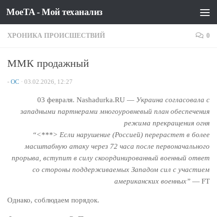
MoeTA - Мой теханализ
Перейти к содержимому
ХРОНИКА ПРОИСШЕСТВИЙ
0
ММК продажный
-
OC
·
03.02.2026, 12:27
03 февраля. Nashadurka.RU —
Украина согласовала c
западными партнерами многоуровневый план обеспечения
режима прекращения огня
“<***> Если нарушение (Россией) перерастет в более
масштабную атаку через 72 часа после первоначального
прорыва, вступит в силу скоординированный военный ответ
со стороны поддерживаемых Западом сил с участием
американских военных”
— FT
Однако, соблюдаем порядок.