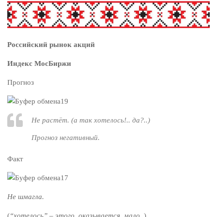
Российский рынок акций
Индекс МосБиржи
Прогноз
Не растёт. (
а так хотелось!.. да?.
.)
Прогноз негативный.
Факт
Не шмагла.
(
“хотелось” – этого, оказывается, мало
..)