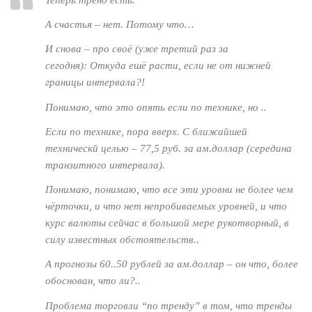
А счастья – нет. Потому что…
И снова – про своё (
уже третий раз за
сегодня
):
Откуда ешё расти, если не от нижней
границы интервала?!
Понимаю, что это опять
если по технике
, но ..
Если
по технике, пора вверх. С ближайшей
техническй целью – 77,5 руб. за ам.доллар (середина
транзитного интервала).
Понимаю, понимаю, что все эти уровни не более чем
чёрточки, и что нет непробиваемых уровней, и что
курс валюты сейчас в большой мере рукотворный, в
силу известных обстоятельств..
А прогнозы 60..50 рублей за ам.доллар – он что, более
обоснован, что ли?..
Проблема торговли “по тренду” в том, что тренды