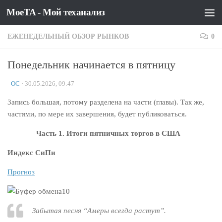
MoeTA - Мой теханализ
Перейти к содержимому
ЕЖЕНЕДЕЛЬНЫЙ ОБЗОР РЫНКОВ
0
Понедельник начинается в пятницу
-
OC
·
30.05.2026, 09:47
Запись большая, потому разделена на части (главы). Так же,
частями, по мере их завершения, будет публиковаться.
Часть 1. Итоги пятничных торгов в США
Индекс СиПи
Прогноз
Забытая песня “Амеры всегда растут”.