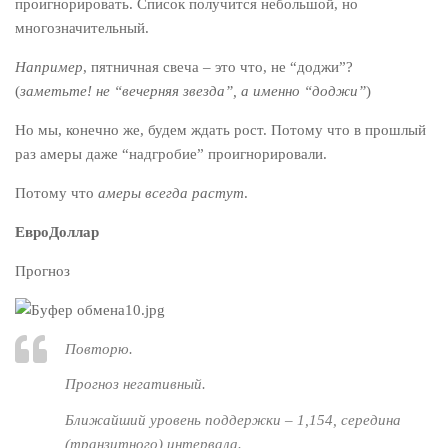
проигнорировать. Список получится небольшой, но
многозначительный.
Например
, пятничная свеча – это что, не “доджи”?
(
заметьте! не “вечерняя звезда”, а именно “доджи”
)
Но мы, конечно же, будем ждать рост. Потому что в прошлый
раз амеры даже “надгробие” проигнорировали.
Потому что
амеры всегда растут
.
ЕвроДоллар
Прогноз
Повторю.
Прогноз негативный.
Ближайший уровень поддержки – 1,154, середина
(транзитного) интервала.